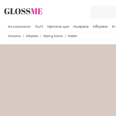
Accessoarer
Duft
Hjemme spa
Hudpleie
Hårpleie
Kr
Glossme
Hårpleie
Styling Dame
Krøller