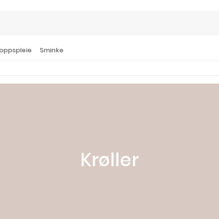
oppspleie
Sminke
Krøller