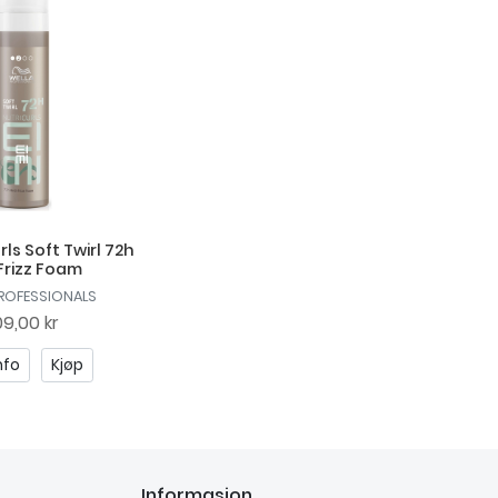
rls Soft Twirl 72h
 Frizz Foam
PROFESSIONALS
9,00 kr
nfo
Kjøp
Informasjon