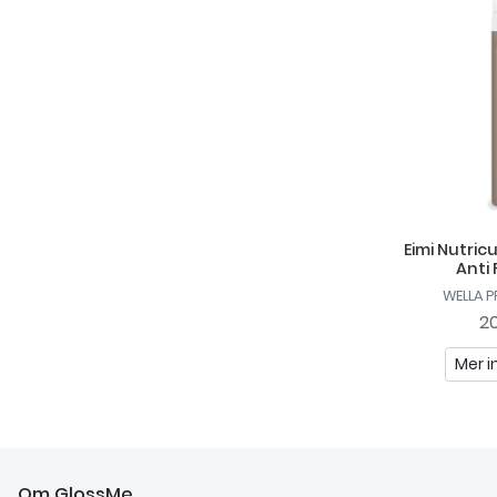
Eimi Nutricu
Anti
WELLA 
20
Mer i
Om GlossMe