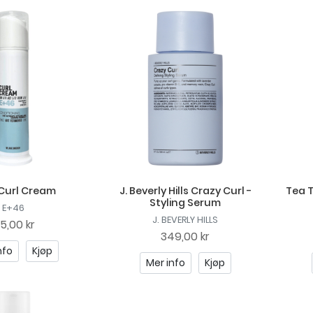
Curl Cream
J. Beverly Hills Crazy Curl -
Tea T
Styling Serum
E+46
J. BEVERLY HILLS
15,00 kr
349,00 kr
nfo
Kjøp
Mer info
Kjøp