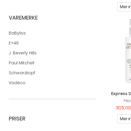
Mer i
VAREMERKE
BaByliss
E+46
J. Beverly Hills
Paul Mitchell
Schwarzkopf
Vadeco
Wella Professionals
Express S
PAU
305,00
PRISER
Mer i