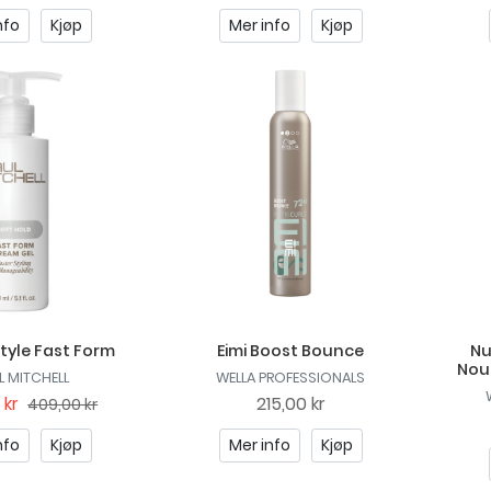
nfo
Kjøp
Mer info
Kjøp
tyle Fast Form
Eimi Boost Bounce
Nu
Nou
L MITCHELL
WELLA PROFESSIONALS
 kr
215,00 kr
409,00 kr
nfo
Kjøp
Mer info
Kjøp