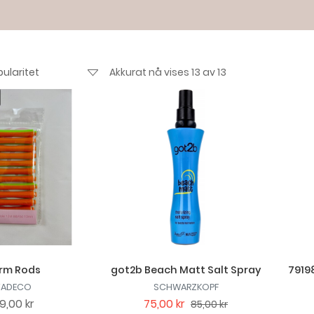
Akkurat nå vises 13 av 13
rm Rods
got2b Beach Matt Salt Spray
79198
VADECO
SCHWARZKOPF
9,00 kr
75,00 kr
85,00 kr