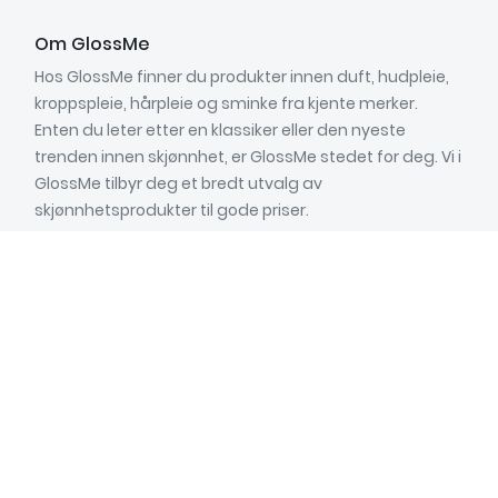
Om GlossMe
Hos GlossMe finner du produkter innen duft, hudpleie,
kroppspleie, hårpleie og sminke fra kjente merker.
Enten du leter etter en klassiker eller den nyeste
trenden innen skjønnhet, er GlossMe stedet for deg. Vi i
GlossMe tilbyr deg et bredt utvalg av
skjønnhetsprodukter til gode priser.
Informasjon
Om oss
Kontakta oss
Kjøpsvilkår
Kundetjeneste
Hverdager: 9.00 - 15.00
Lunsjstengt: 12.00 - 13.00
Telefon (Toll-free): 800-17088