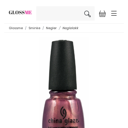
×
Glossme
Sminke
Negler
Neglelakk