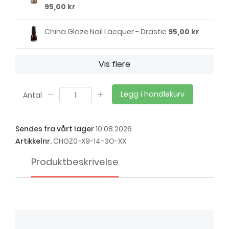
95,00 kr
China Glaze Nail Lacquer - Drastic
95,00 kr
China Glaze Nail Lacquer - Fifth Avenue
Vis flere
95,00 kr
Legg i handlekurv
Antal
China Glaze Nail Lacquer - Frostbite
95,00 kr
Sendes fra vårt lager
10.08.2026
China Glaze Nail Lacquer - Nova
95,00 kr
Artikkelnr.
CHGZ0-X9-14-3O-XX
Produktbeskrivelse
China Glaze Nail Lacquer - Platinum Silver
95,00 kr
China Glaze Nail Lacquer - Temptation
Carnation
95,00 kr