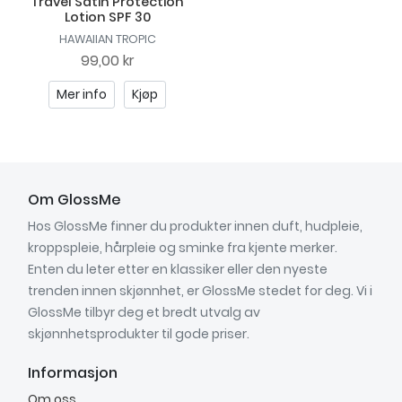
Travel Satin Protection
Lotion SPF 30
HAWAIIAN TROPIC
99,00 kr
Mer info
Kjøp
Om GlossMe
Hos GlossMe finner du produkter innen duft, hudpleie,
kroppspleie, hårpleie og sminke fra kjente merker.
Enten du leter etter en klassiker eller den nyeste
trenden innen skjønnhet, er GlossMe stedet for deg. Vi i
GlossMe tilbyr deg et bredt utvalg av
skjønnhetsprodukter til gode priser.
Informasjon
Om oss